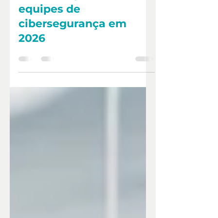
Por que a capacitação
em FortiOS será
essencial para as
equipes de
cibersegurança em
2026