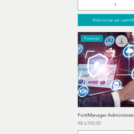
Adicionar ao carrin
Fortinet
FortiManager Administrato
Preço
R$ 6.950,00