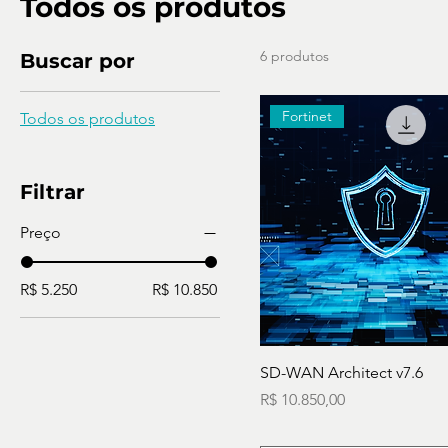
Todos os produtos
6 produtos
Buscar por
Fortinet
Todos os produtos
Filtrar
Preço
R$ 5.250
R$ 10.850
SD-WAN Architect v7.6
Preço
R$ 10.850,00