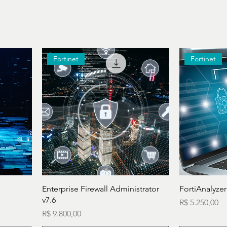
Fortinet
Fortinet
Enterprise Firewall Administrator
FortiAnalyzer
v7.6
Preço
R$ 5.250,00
Preço
R$ 9.800,00