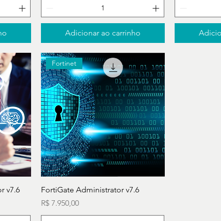
ho
Adicionar ao carrinho
Adicio
Fortinet
r v7.6
FortiGate Administrator v7.6
Preço
R$ 7.950,00