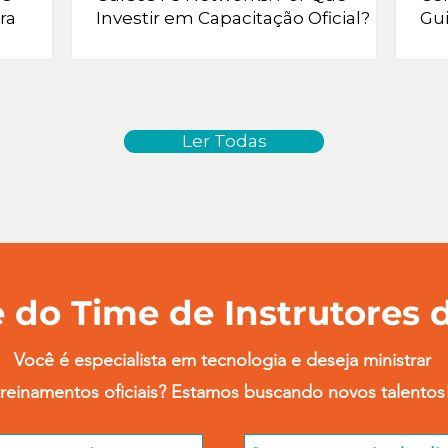
ra
Investir em Capacitação Oficial?
Gu
tura,
sua
Ler Todas
 do Time de Instrutores 
Você é especialista em tecnologia e deseja ministrar
treinamentos oficiais? Estamos buscando novos talentos