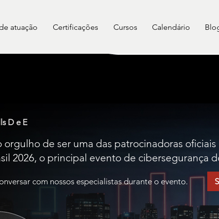
 de atuação
Certificações
Cursos
Calendário
Blo
ls D e E
 orgulho de ser uma das patrocinadoras oficiais 
il 2026, o principal evento de cibersegurança d
nversar com nossos especialistas durante o evento.