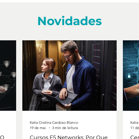
Novidades
Katia Cristina Cardoso Blanco
Katia
19 de mai.
3 min de leitura
11 de
 O
Cursos F5 Networks: Por Que
Cer