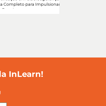
ia Completo para Impulsionar
 Carreira
da InLearn!
!