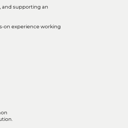
g, and supporting an
s-on experience working
mon
ution.