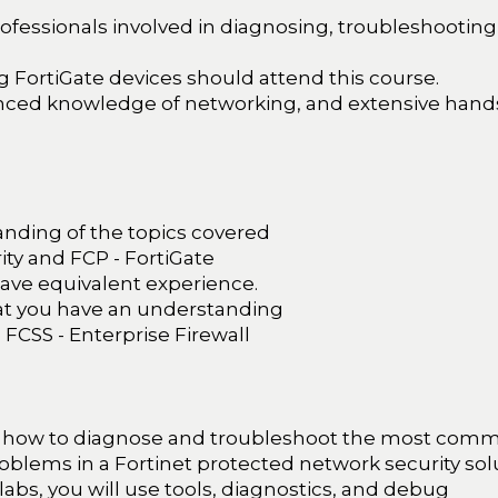
ofessionals involved in diagnosing, troubleshootin
ng FortiGate devices should attend this course.
nced knowledge of networking, and extensive hand
nding of the topics covered
ity and FCP - FortiGate
have equivalent experience.
at you have an understanding
 FCSS - Enterprise Firewall
earn how to diagnose and troubleshoot the most com
oblems in a Fortinet protected network security sol
 labs, you will use tools, diagnostics, and debug