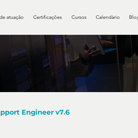
 de atuação
Certificações
Cursos
Calendário
Blo
pport Engineer v7.6