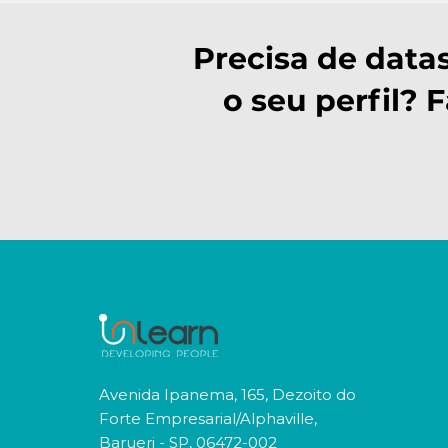
Precisa de data
o seu perfil? 
Avenida Ipanema, 165, Dezoito do
Forte Empresarial/Alphaville,
Barueri - SP, 06472-002