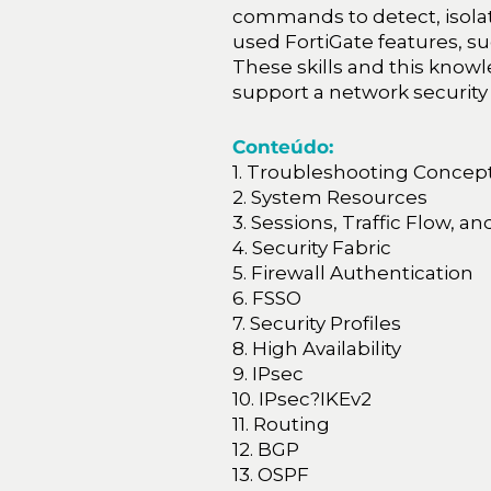
commands to detect, isola
used FortiGate features, suc
These skills and this know
support a network security
Conteúdo:
1. Troubleshooting Concep
2. System Resources
3. Sessions, Traffic Flow, 
4. Security Fabric
5. Firewall Authentication
6. FSSO
7. Security Profiles
8. High Availability
9. IPsec
10. IPsec?IKEv2
11. Routing
12. BGP
13. OSPF