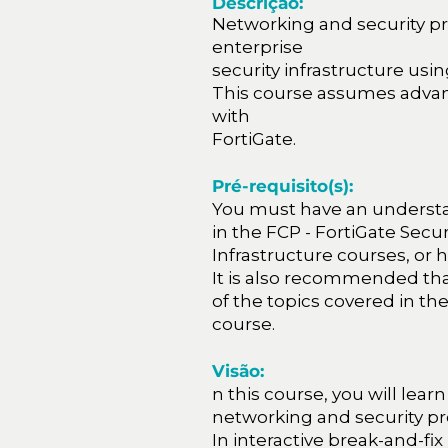
Descrição:
Networking and security pr
enterprise
security infrastructure usi
This course assumes adva
with
FortiGate.
Pré-requisito(s):
You must have an understa
in the FCP - FortiGate Secur
Infrastructure courses, or 
It is also recommended th
of the topics covered in the
course.
Visão:
n this course, you will l
networking and security pr
In interactive break-and-fix