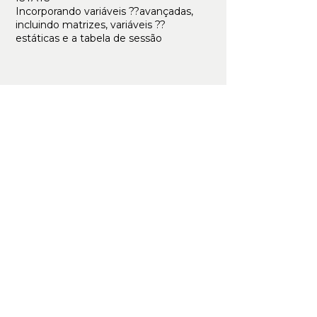
Incorporando variáveis ??avançadas,
incluindo matrizes, variáveis ??
estáticas e a tabela de sessão
Próximas Turmas
Data:
16/11/2026
Carga Horária:
24 horas
Modalidade:
Presencial/Online
Horário:
09:00 às 18:00